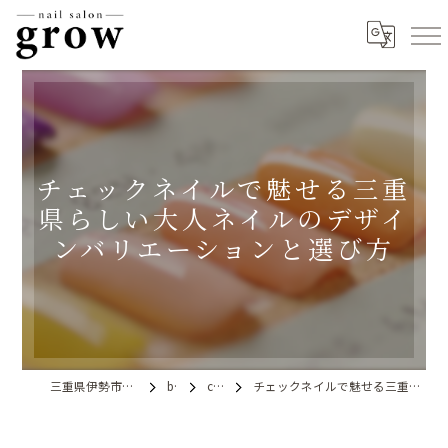
チェックネイルで魅せる三重
県らしい大人ネイルのデザイ
ンバリエーションと選び方
三重県伊勢市のネイルならnail salon grow
blog
column
チェックネイルで魅せる三重県らしい大人ネイルのデザインバリエーションと選び方