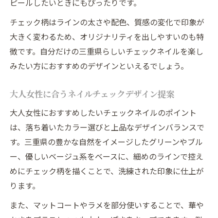
ピールしたいときにもぴったりです。
上品な雰囲気を引き立てるチェックネイル
チェック柄はラインの太さや配色、質感の変化で印象が
法
大きく変わるため、オリジナリティを出しやすいのも特
ネイルで楽しむ三重県の大人チェックデザ
徴です。自分だけの三重県らしいチェックネイルを楽し
イン
みたい方におすすめのデザインといえるでしょう。
三重県流洗練チェックネイルの取り入れ方
大人女性に合うネイルチェックデザイン提案
大人可愛いチェックネイルで印象チェンジ
自分に似合うチェックネイルを見つける秘訣
大人女性におすすめしたいチェックネイルのポイント
自分に合うネイルチェック柄の見極め方
は、落ち着いたカラー選びと上品なデザインバランスで
す。三重県の豊かな自然をイメージしたグリーンやブル
三重県のサロン流チェックネイル選びの極
ー、優しいベージュ系をベースに、細めのラインで控え
意
めにチェック柄を描くことで、洗練された印象に仕上が
自分の肌色に似合うチェックネイル提案
ります。
ネイルデザイン選びで失敗しないチェック
また、マットコートやラメを部分使いすることで、華や
術