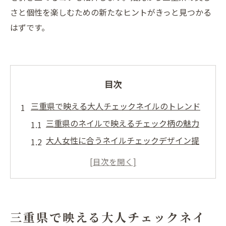
さと個性を楽しむための新たなヒントがきっと見つかる
はずです。
目次
三重県で映える大人チェックネイルのトレンド
三重県のネイルで映えるチェック柄の魅力
大人女性に合うネイルチェックデザイン提
案
三重県らしさを活かしたトレンドネイル解
説
シンプルだけど華やかなチェックネイル術
三重県で映える大人チェックネイ
三重県の最新ネイル事情とチェック柄の関