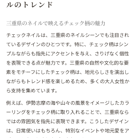
ルのトレンド
係
指先から楽しむネイルのチェック柄最新提案
三重県のネイルで映えるチェック柄の魅力
指先映えするネイルのチェック柄新提案集
チェックネイルは、三重県のネイルシーンでも注目され
季節感を楽しむ三重県流チェックネイル解
ているデザインのひとつです。特に、チェック柄はシン
説
プルながらも指先にアクセントを与え、さりげなく個性
最新トレンドのネイルチェック柄取り入れ
を表現できる点が魅力です。三重県の自然や文化的な要
術
素をモチーフにしたチェック柄は、地元らしさを演出し
ネイルデザインで際立つチェック柄の選び
ながらもトレンド感を楽しめるため、多くの大人女性か
方
ら支持を集めています。
三重県の大人女性向けチェックネイルの魅
例えば、伊勢志摩の海や山々の風景をイメージしたカラ
力
ーリングをチェック柄に取り入れることで、三重県なら
洗練された三重の雰囲気漂うチェックネイル術
ではの雰囲気を指先に表現できます。こうしたデザイン
三重らしさ漂う洗練ネイルチェック術を紹
は、日常使いはもちろん、特別なイベントや地元愛をア
介