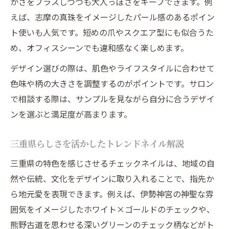
かさをプラスしつつも大人っぽさをキープできます。例
三重県で理想のチェックネイルを探すコツ
えば、志摩の真珠をイメージしたパール感のあるポイン
チェックネイルのデザイン選びで差がつくポイ
ト使いも人気です。短めの爪やスクエア型にも似合うた
ント
め、オフィスシーンでも違和感なく楽しめます。
チェックネイルで差がつくデザイン選びの
デザイン選びの際は、肌色やライフスタイルに合わせて
秘訣
色味や柄の大きさを調整するのがポイントです。サロン
三重県流ネイルデザインで見せる個性
で相談する際は、サンプルを見ながら自分に合うデザイ
ネイルのチェック柄が映える選び方とコツ
ンを選ぶと満足度が高まります。
大人チェックネイルのデザイン比較ポイン
ト
三重県らしさを活かしたトレンドネイル解説
三重県で人気のチェックネイル選定ポイン
三重県の特色を感じさせるチェックネイルは、地域の自
ト
然や伝統、文化をデザインに取り入れることで、指先か
爪先から三重県らしさを叶える新定番ネイル
ら地元愛を表現できます。例えば、伊勢神宮の神聖な雰
三重県らしさを爪先に宿す新定番ネイル術
囲気をイメージしたホワイト×ゴールドのチェックや、
大人女性向け三重県発のネイルデザイン提
熊野古道を思わせる深いグリーンのチェック柄などがト