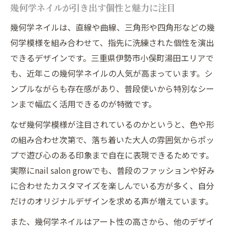
ネイルサロンで叶う幾何学デザインの実例
幾何学ネイルが引き出す個性と魅力に注目
紹介
幾何学ネイルは、直線や曲線、三角形や四角形などの幾
地元で話題のネイルトレンドと注目ポイン
何学模様を組み合わせて、指先に洗練された個性を演出
ト
できるデザインです。三重県伊勢市小俣町湯田エリアで
伊勢市ネイルと小俣町デザインの違いを解
も、近年この幾何学ネイルの人気が高まっています。シ
説
ンプルながらも存在感があり、普段使いから特別なシー
地域密着型ネイルサロンのこだわり技術と
ンまで幅広く活用できるのが特徴です。
は
なぜ幾何学模様が注目されているのかというと、色や形
大人女性が選ぶ幾何学ネイルの魅力解説
の組み合わせ次第で、落ち着いた大人の雰囲気からポッ
大人女性に似合う上品な幾何学ネイルの特
プで遊び心のある印象まで自在に表現できるためです。
徴
実際にnail salon growでも、普段のファッションや好み
ネイルで叶える洗練された指先の美しさ
に合わせたカスタマイズを楽しんでいる方が多く、自分
ライフスタイルに馴染む幾何学デザイン提
だけのオリジナルデザインを求める声が増えています。
案
また、幾何学ネイルはアート性の高さから、他のデザイ