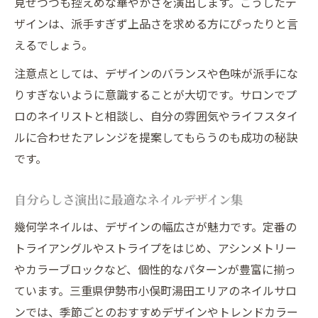
見せつつも控えめな華やかさを演出します。こうしたデ
当日予約可能なネイルサロンの探し方
ザインは、派手すぎず上品さを求める方にぴったりと言
明和町や玉城町のネイルサロンにも注目
えるでしょう。
伊勢市周辺で見つける理想の幾何学ネイル
注意点としては、デザインのバランスや色味が派手にな
伊勢市ネイルで理想の幾何学デザイン発見
りすぎないように意識することが大切です。サロンでプ
ロのネイリストと相談し、自分の雰囲気やライフスタイ
周辺エリアの人気ネイルサロン徹底ガイド
ルに合わせたアレンジを提案してもらうのも成功の秘訣
ネイルスクール発の最新トレンドも紹介
です。
高品質ネイルを選ぶためのポイントまとめ
地元で長く愛されるネイルサロンの条件
自分らしさ演出に最適なネイルデザイン集
幾何学ネイルは、デザインの幅広さが魅力です。定番の
トライアングルやストライプをはじめ、アシンメトリー
やカラーブロックなど、個性的なパターンが豊富に揃っ
ています。三重県伊勢市小俣町湯田エリアのネイルサロ
ンでは、季節ごとのおすすめデザインやトレンドカラー