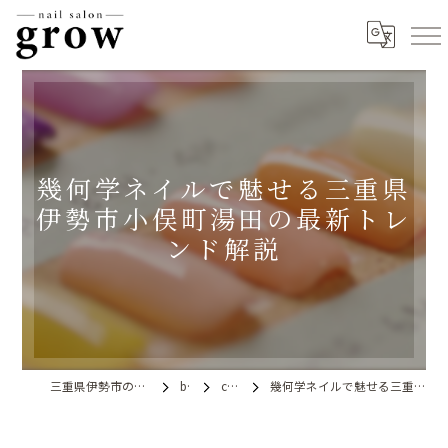
幾何学ネイルで魅せる三重県
伊勢市小俣町湯田の最新トレ
ンド解説
三重県伊勢市のネイルならnail salon grow
blog
column
幾何学ネイルで魅せる三重県伊勢市小俣町湯田の最新トレンド解説