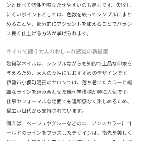
伊勢市ネイルで大人世代が注目する理由
ンと比べて個性を際立たせやすいのも魅力です。失敗し
上質なネイルケアと幾何学模様の関係性
にくいポイントとしては、色数を絞ってシンプルにまと
めることや、部分的にアクセントを加えることでバラン
リーズナブルに楽しむ最旬ネイル体験
ス良く仕上げる方法が挙げられます。
伊勢ネイルで叶うお得な幾何学デザイン体
験
ネイルで纏う大人のおしゃれ感覚の新提案
安いネイルサロンで選ぶおすすめデザイン
幾何学ネイルは、シンプルながらも知的で上品な印象を
明野ネイルや周辺サロンの価格比較ポイン
与えるため、大人の女性にもおすすめのデザインです。
ト
伊勢市小俣町湯田のサロンでは、落ち着いたカラーと繊
予算重視で楽しむ最新ネイルトレンド紹介
細なラインを組み合わせた幾何学模様が特に人気です。
リーズナブルなサロン選びのコツを伝授
仕事やフォーマルな場面でも違和感なく楽しめるため、
忙しい毎日にもぴったりのネイル選び方
幅広い世代から支持されています。
忙しい女性に最適な時短ネイルの選び方
例えば、ベージュやグレーなどのニュアンスカラーにゴ
仕事帰りにも通いやすいサロンの特徴
ールドのラインをプラスしたデザインは、指先を美しく
ライフスタイルに合わせたネイル提案術