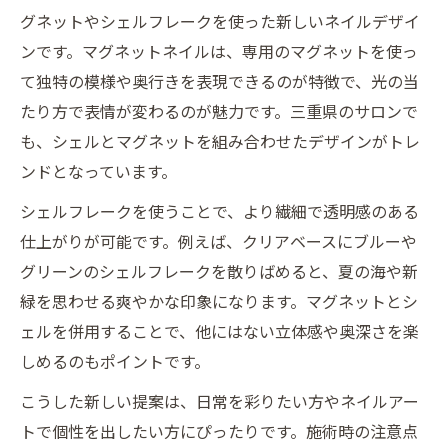
かす
グネットやシェルフレークを使った新しいネイルデザイ
シンプルネイルで叶う上品なシェルデザイ
ンです。マグネットネイルは、専用のマグネットを使っ
ン術
て独特の模様や奥行きを表現できるのが特徴で、光の当
自爪を労わりながら楽しむナチュラルネイ
たり方で表情が変わるのが魅力です。三重県のサロンで
ル生活
も、シェルとマグネットを組み合わせたデザインがトレ
ンドとなっています。
フレークやマグネットで可愛さを引き立て
る方法
シェルフレークを使うことで、より繊細で透明感のある
サロン選びに役立つネイル体験談と口コミ
仕上がりが可能です。例えば、クリアベースにブルーや
活用術
グリーンのシェルフレークを散りばめると、夏の海や新
緑を思わせる爽やかな印象になります。マグネットとシ
ェルを併用することで、他にはない立体感や奥深さを楽
しめるのもポイントです。
こうした新しい提案は、日常を彩りたい方やネイルアー
トで個性を出したい方にぴったりです。施術時の注意点