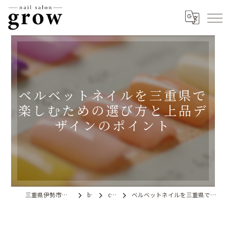
ベルベットネイルを三重県で
楽しむための選び方と上品デ
ザインのポイント
三重県伊勢市のネイルならnail salon grow
blog
column
ベルベットネイルを三重県で楽しむための選び方と上品デザインのポイント