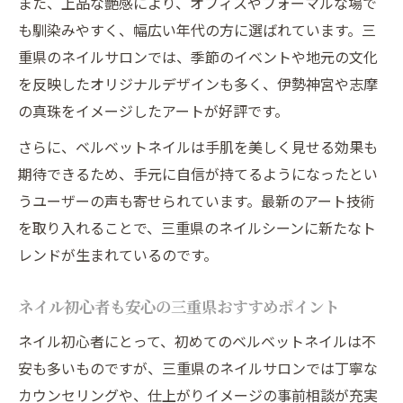
自宅近くで見つかる上品ネイルサロン情報
また、上品な艶感により、オフィスやフォーマルな場で
も馴染みやすく、幅広い年代の方に選ばれています。三
自分らしいネイルで季節を楽しむ方法
重県のネイルサロンでは、季節のイベントや地元の文化
季節に合ったネイルデザインの選び方提案
を反映したオリジナルデザインも多く、伊勢神宮や志摩
自分らしさを表現するベルベットネイル術
の真珠をイメージしたアートが好評です。
旬のネイルを楽しむためのアレンジアイデ
さらに、ベルベットネイルは手肌を美しく見せる効果も
ア
期待できるため、手元に自信が持てるようになったとい
ネイルで日常に彩りを加えるコツを紹介
うユーザーの声も寄せられています。最新のアート技術
気分やシーン別おすすめネイルスタイル
を取り入れることで、三重県のネイルシーンに新たなト
レンドが生まれているのです。
ネイル初心者も安心の三重県おすすめポイント
ネイル初心者にとって、初めてのベルベットネイルは不
安も多いものですが、三重県のネイルサロンでは丁寧な
カウンセリングや、仕上がりイメージの事前相談が充実