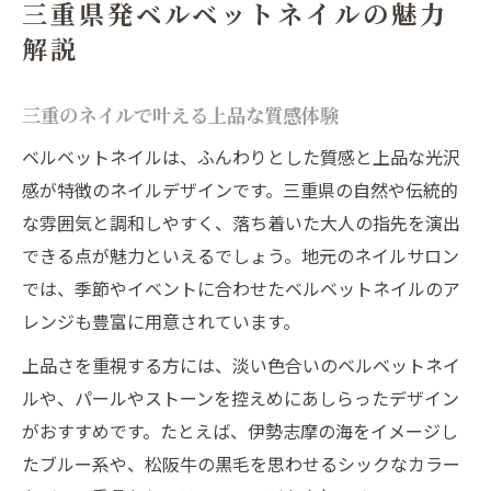
三重県発ベルベットネイルの魅力
地域サロンで体験する特別なネイルサービ
解説
ス
質感と上品さで選ぶ大人のネイル体験
三重のネイルで叶える上品な質感体験
ふわふわな質感が映える大人のネイル選び
ベルベットネイルは、ふんわりとした質感と上品な光沢
上品さ重視のネイルデザイン決定ポイント
感が特徴のネイルデザインです。三重県の自然や伝統的
三重県で体験する上質ネイルの魅力とは
な雰囲気と調和しやすく、落ち着いた大人の指先を演出
ネイルの質感で差がつく大人女子の選択肢
できる点が魅力といえるでしょう。地元のネイルサロン
大人のためのベルベットネイル最新事情
では、季節やイベントに合わせたベルベットネイルのア
この春注目のベルベットネイルとは
レンジも豊富に用意されています。
流行のネイルデザイン春の新提案を解説
上品さを重視する方には、淡い色合いのベルベットネイ
この春選びたい上品ベルベットネイル特集
ルや、パールやストーンを控えめにあしらったデザイン
三重で注目のネイルデザイン最新トレンド
がおすすめです。たとえば、伊勢志摩の海をイメージし
たブルー系や、松阪牛の黒毛を思わせるシックなカラー
季節感を楽しむベルベットネイルの選び方