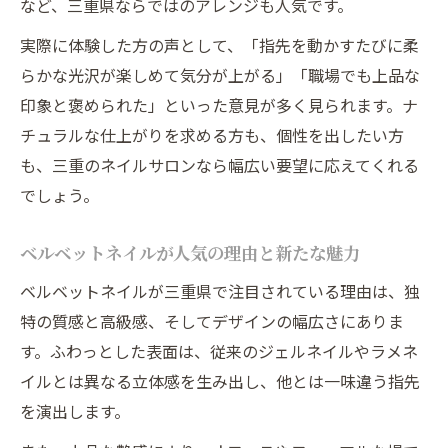
など、三重県ならではのアレンジも人気です。
春に映えるネイルデザインのポイント集
実際に体験した方の声として、「指先を動かすたびに柔
美しい指先に導くネイルケアのコツ
らかな光沢が楽しめて気分が上がる」「職場でも上品な
ネイルを美しく保つためのケア習慣とは
印象と褒められた」といった意見が多く見られます。ナ
指先が映えるベルベットネイル前の準備法
チュラルな仕上がりを求める方も、個性を出したい方
長持ちするネイルのための自宅ケアポイン
も、三重のネイルサロンなら幅広い要望に応えてくれる
ト
でしょう。
上品な仕上がり実現するサロンケアの秘訣
ネイルデザインを際立てるケア術まとめ
ベルベットネイルが人気の理由と新たな魅力
理想を叶える三重県のネイル探し術
ベルベットネイルが三重県で注目されている理由は、独
三重で自分に合うネイルサロンの選び方
特の質感と高級感、そしてデザインの幅広さにありま
ネイルの仕上がり満足度を高める比較術
す。ふわっとした表面は、従来のジェルネイルやラメネ
イルとは異なる立体感を生み出し、他とは一味違う指先
通いやすさ重視のネイルサロン探しのコツ
を演出します。
口コミや写真から選ぶ理想のネイル体験