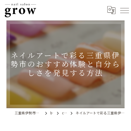
ネイルアートで彩る三重県伊
勢市のおすすめ体験と自分ら
しさを発見する方法
三重県伊勢市のネイルならnail salon grow
blog
column
ネイルアートで彩る三重県伊勢市のおすすめ体験と自分らしさを発見する方法