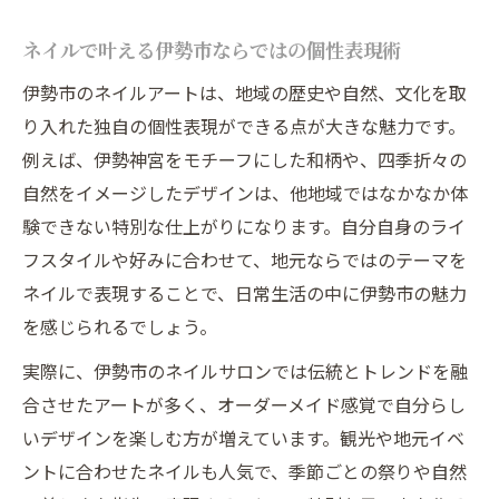
トレンドネイルを伊勢市で楽しむ秘訣
ネイルで叶える伊勢市ならではの個性表現術
最新トレンドネイルを伊勢市で楽しむコツ
伊勢市のネイルアートは、地域の歴史や自然、文化を取
ネイルサロンで旬のデザインを体験する方
り入れた独自の個性表現ができる点が大きな魅力です。
法
例えば、伊勢神宮をモチーフにした和柄や、四季折々の
大人可愛いトレンドネイルの選び方とコツ
自然をイメージしたデザインは、他地域ではなかなか体
伊勢市で話題のネイルアートを試すポイン
験できない特別な仕上がりになります。自分自身のライ
ト
フスタイルや好みに合わせて、地元ならではのテーマを
トレンドと個性を両立するネイル体験の魅
ネイルで表現することで、日常生活の中に伊勢市の魅力
力
を感じられるでしょう。
注目のネイルデザインが叶う新提案
実際に、伊勢市のネイルサロンでは伝統とトレンドを融
伊勢市で注目のネイルデザイン最新事情
合させたアートが多く、オーダーメイド感覚で自分らし
ネイルアートで魅せる人気デザインの秘訣
いデザインを楽しむ方が増えています。観光や地元イベ
自分だけのオリジナルネイルを楽しむ方法
ントに合わせたネイルも人気で、季節ごとの祭りや自然