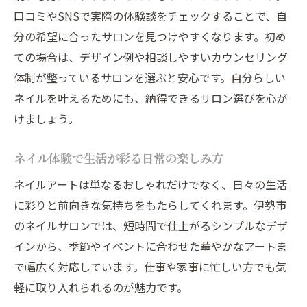
ネイルで叶える上品なニュアンスデザイン
口コミやSNSで実際の体験談をチェックすることで、自
術
分の希望に合ったサロンを見つけやすくなります。初め
ての場合は、デザイン例や相談しやすいカウンセリング
伊勢市で人気のニュアンスネイルを楽しむ
体制が整っているサロンを選ぶと安心です。自分らしい
には
ネイルを叶えるためにも、納得できるサロン選びを心が
トレンド感溢れるニュアンスネイルの選び
けましょう。
方
自分らしさを表現するニュアンスネイルの
ネイル体験で生活が彩る日常の楽しみ方
コツ
ネイルアートは単なるおしゃれだけでなく、日々の生活
ネイルケアで指先から気分をアップ
に彩りと前向きな気持ちをもたらしてくれます。伊勢市
ネイルケアで自爪の美しさを守るポイント
のネイルサロンでは、短時間で仕上がるシンプルなデザ
指先のケアで毎日をもっとポジティブに
インから、季節やイベントに合わせた華やかなアートま
ネイルサロンで受ける本格ケアのメリット
で幅広く対応しています。仕事や家事に忙しい方でも気
健康的なネイルで気分まで美しくなる理由
軽に取り入れられるのが魅力です。
簡単ケアで叶う理想の指先美人の作り方