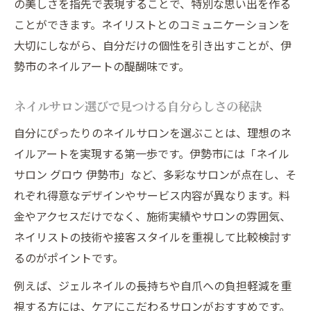
の美しさを指先で表現することで、特別な思い出を作る
ネイルサロン発の新感覚デザイン提案に注
ことができます。ネイリストとのコミュニケーションを
目
大切にしながら、自分だけの個性を引き出すことが、伊
ジェルネイルで叶える最旬アートスタイル
勢市のネイルアートの醍醐味です。
短時間で美しく伊勢市でネイルを満喫
短時間施術で叶う理想のネイル体験法
ネイルサロン選びで見つける自分らしさの秘訣
忙しい方におすすめのネイル時短テクニッ
自分にぴったりのネイルサロンを選ぶことは、理想のネ
ク
イルアートを実現する第一歩です。伊勢市には「ネイル
ネイルサロンで効率よく美しさを手に入れ
サロン グロウ 伊勢市」など、多彩なサロンが点在し、そ
る
れぞれ得意なデザインやサービス内容が異なります。料
伊勢市で人気の時短ネイルアートの選び方
金やアクセスだけでなく、施術実績やサロンの雰囲気、
ネイルで時間を有効活用する工夫とポイン
ネイリストの技術や接客スタイルを重視して比較検討す
ト
るのがポイントです。
大人可愛いニュアンスネイルの選び方
例えば、ジェルネイルの長持ちや自爪への負担軽減を重
大人可愛いニュアンスネイルの魅力と特徴
視する方には、ケアにこだわるサロンがおすすめです。