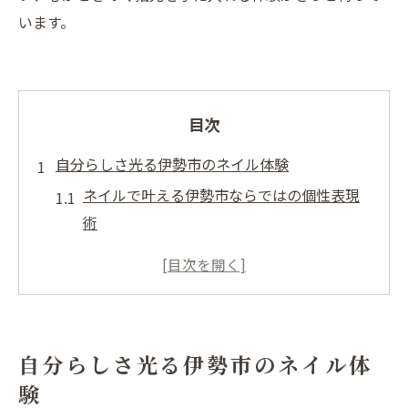
います。
目次
自分らしさ光る伊勢市のネイル体験
ネイルで叶える伊勢市ならではの個性表現
術
ネイルサロン選びで見つける自分らしさの
秘訣
ネイル体験で生活が彩る日常の楽しみ方
伊勢市のネイルで叶える新しい自分発見
自分らしさ光る伊勢市のネイル体
ジェルネイルで指先から個性を輝かせる方
験
法