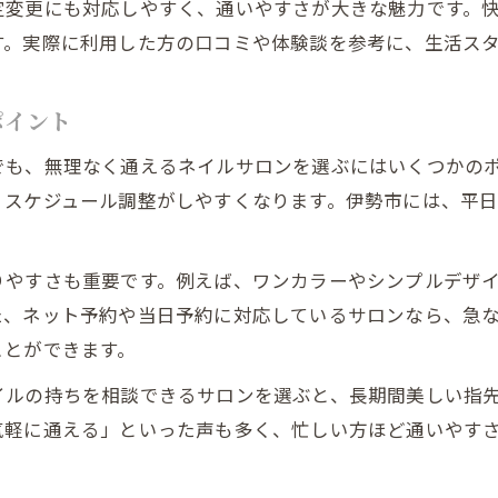
定変更にも対応しやすく、通いやすさが大きな魅力です。
当日予約も可能なネイルサロンの選び方
す。実際に利用した方の口コミや体験談を参考に、生活ス
忙しい人に最適な時短ネイル施術の魅力
施術時間が明確なネイルサロンの安心感
ポイント
個室やプライベート空間があるサロンの強み
でも、無理なく通えるネイルサロンを選ぶにはいくつかの
日常を彩る伊勢市ネイルアートの魅力
、スケジュール調整がしやすくなります。伊勢市には、平
ネイルアートで毎日が楽しくなる理由
伊勢市ネイルアートの最新トレンド紹介
りやすさも重要です。例えば、ワンカラーやシンプルデザイ
シンプルから華やかまで叶うデザイン提案
た、ネット予約や当日予約に対応しているサロンなら、急
自分らしいネイルで日常を彩る秘訣
ことができます。
ネイルサロンで叶える気分転換のすすめ
イルの持ちを相談できるサロンを選ぶと、長期間美しい指
気軽に通える」といった声も多く、忙しい方ほど通いやす