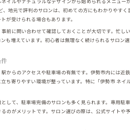
ルネイルやナチュラルなデザインから始められるメニュー
伊勢市で手軽なジェルネイルを楽しむ方法
など、地元で評判のサロンは、初めての方にもわかりやす
ネイルアート初心者向けサロンの見分け方
ートが受けられる場合もあります。
自爪を傷めないネイル施術のポイント
、事前に問い合わせて確認しておくことが大切です。忙し
安いネイルサロンでも満足できる選び方
ロンも増えています。初心者は無理なく続けられるサロン選
時短施術で叶える快適なネイル体験
仕上がり満足を目指すサロン比較術
条件
ネイルサロンを仕上がりで比較するコツ
駅からのアクセスや駐車場の有無です。伊勢市内には近鉄
伊勢市ネイルで重視したいデザイン選び
立ち寄りやすい環境が整っています。特に「伊勢市 ネイ
持ちの良さを重視したサロン比較ポイント
口コミを活かすネイルサロン選びの秘訣
徴として、駐車場完備のサロンも多く見られます。専用駐
定額制やコスパで探すネイルサロン比較
きるのがメリットです。サロン選びの際は、公式サイトや
予約しやすさに妥協しないネイル選択
伊勢市で予約しやすいネイルサロンの特徴