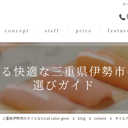
ネ
concept
staff
price
featur
flow
gallery
FAQ
ジェル
スカルプ
える快適な三重県伊勢市
フット
選びガイド
トレンド
フィルイン
三重県伊勢市のネイルならnail salon grow
blog
column
ネイル