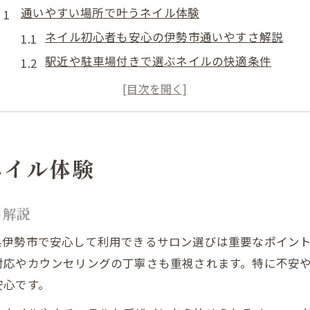
通いやすい場所で叶うネイル体験
ネイル初心者も安心の伊勢市通いやすさ解説
駅近や駐車場付きで選ぶネイルの快適条件
忙しい毎日でも続けやすいネイル通院ポイント
三重エリアで人気のネイルアート体験とは
伊勢市で安いネイルサロンの選び方ガイド
伊勢で人気のネイル技術を楽しむ秘訣
ネイル体験
伊勢市のネイル技術と話題のアート傾向
ネイルアートの持ちと仕上がりを両立する技術
さ解説
ジェルネイル伊勢市で注目される理由を解説
県伊勢市で安心して利用できるサロン選びは重要なポイン
ニュアンスやマグネットネイルの選び方ポイント
対応やカウンセリングの丁寧さも重視されます。特に不安
シンプル派も満足できるネイルデザイン事情
安心です。
ジェルネイルも手軽な伊勢市注目の選び方