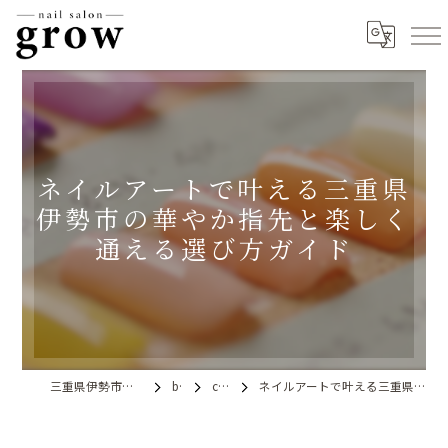
ネイルアートで叶える三重県
伊勢市の華やか指先と楽しく
通える選び方ガイド
三重県伊勢市のネイルならnail salon grow
blog
column
ネイルアートで叶える三重県伊勢市の華やか指先と楽しく通える選び方ガイド