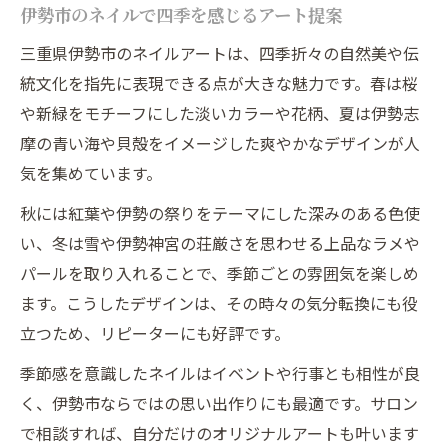
伊勢市のネイルサロンで叶う自分らしさ
伊勢市のネイルで四季を感じるアート提案
ネイルサロン選びで大切なポイントを解説
三重県伊勢市のネイルアートは、四季折々の自然美や伝
安いネイルでも妥協しない選び方の極意
統文化を指先に表現できる点が大きな魅力です。春は桜
トレンド感重視なら伊勢市のネイルもおすすめ
や新緑をモチーフにした淡いカラーや花柄、夏は伊勢志
摩の青い海や貝殻をイメージした爽やかなデザインが人
伊勢市ネイルで体験するトレンド最前線
気を集めています。
トレンドネイルデザインの選び方と魅力
今注目の韓国ネイルも伊勢市で楽しめる
秋には紅葉や伊勢の祭りをテーマにした深みのある色使
い、冬は雪や伊勢神宮の荘厳さを思わせる上品なラメや
最新ネイルアートを賢く取り入れる方法
パールを取り入れることで、季節ごとの雰囲気を楽しめ
ネイルで叶える大人可愛いトレンド提案
ます。こうしたデザインは、その時々の気分転換にも役
高コスパなネイル選びのコツを知る
立つため、リピーターにも好評です。
コスパ重視のネイルサロン選び徹底ガイド
季節感を意識したネイルはイベントや行事とも相性が良
お得に通える伊勢市ネイルの見分け方
く、伊勢市ならではの思い出作りにも最適です。サロン
長く通えるネイルサロンの選択術を紹介
で相談すれば、自分だけのオリジナルアートも叶います