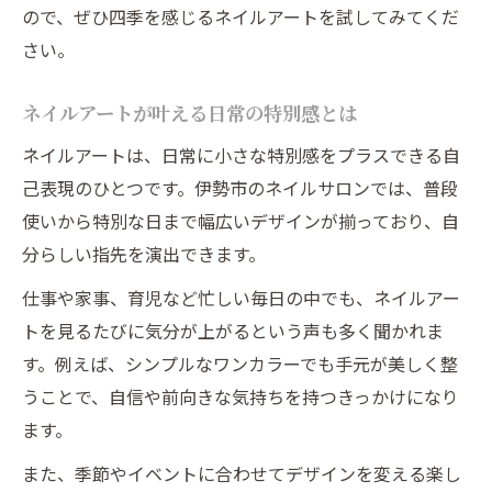
安いだけじゃない高技術サロンの見極め
ので、ぜひ四季を感じるネイルアートを試してみてくだ
伊勢市のネイルで賢く節約するポイント
さい。
忙しい女性にも通いやすいネイル術
ネイルアートが叶える日常の特別感とは
忙しい女性向け通いやすいネイルの選び方
時短で叶えるネイルサロン利用術を紹介
ネイルアートは、日常に小さな特別感をプラスできる自
己表現のひとつです。伊勢市のネイルサロンでは、普段
伊勢市で夜営業のネイルサロンは便利
使いから特別な日まで幅広いデザインが揃っており、自
子育てママも安心のネイルサロン活用法
分らしい指先を演出できます。
仕事帰りに通えるネイルのおすすめポイン
ト
仕事や家事、育児など忙しい毎日の中でも、ネイルアー
トを見るたびに気分が上がるという声も多く聞かれま
自分らしい指先を叶える伊勢市ネイル案内
す。例えば、シンプルなワンカラーでも手元が美しく整
自分らしいネイルデザインの見つけ方
うことで、自信や前向きな気持ちを持つきっかけになり
伊勢市で叶うオーダーメイドネイルの魅力
ます。
ネイルサロンで相談できるデザイン例
また、季節やイベントに合わせてデザインを変える楽し
季節やTPOに合うネイルの選び方を解説