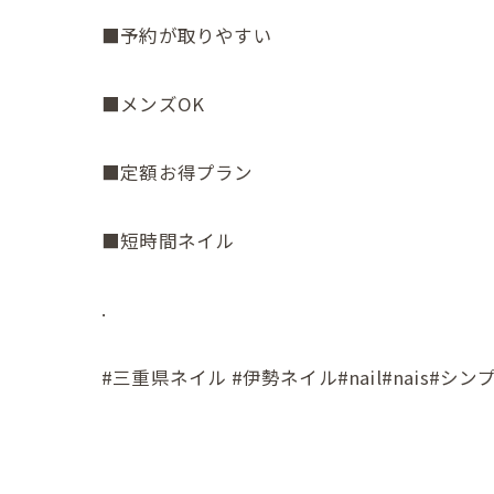
■予約が取りやすい
■メンズOK
■定額お得プラン
■短時間ネイル
.
#三重県ネイル #伊勢ネイル#nail#nais#