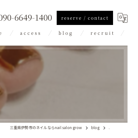
090-6649-1400
reserve / contact
e
access
blog
recruit
column
三重県伊勢市のネイルならnail salon grow
blog
.