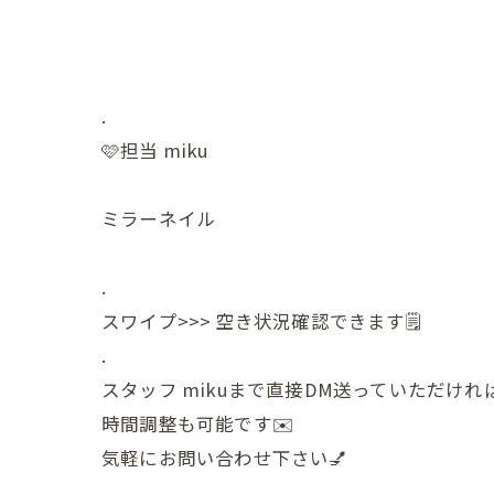
.
🩷担当 miku
ミラーネイル
.
スワイプ>>> 空き状況確認できます🗒
.
スタッフ mikuまで直接DM送っていただけれ
時間調整も可能です✉️
気軽にお問い合わせ下さい💅