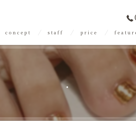
concept
staff
price
featur
flow
gallery
FAQ
ジェル
スカルプ
.
フット
トレンド
フィルイン