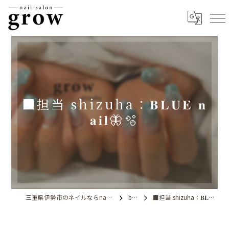
■担当 shizuha：𝐁𝐋𝐔𝐄 𝐧
𝐚𝐢𝐥🦋🫧
三重県伊勢市のネイルならnail salon grow
blog
■担当 shizuha：𝐁𝐋𝐔𝐄 𝐧𝐚𝐢𝐥🦋🫧