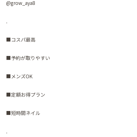
@grow_aya8
.
■コスパ最高
■予約が取りやすい
■メンズOK
■定額お得プラン
■短時間ネイル
.