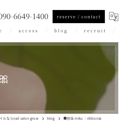
090-6649-1400
reserve / contact
e
access
blog
recruit
column
🎀
らnail salon grow
blog
■担当 miku ：ribbon🎀