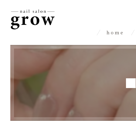
home
■