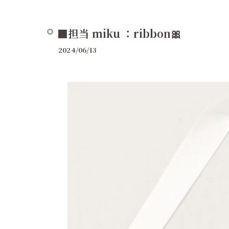
■担当 miku ：ribbon🎀
2024/06/13