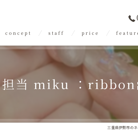
concept
staff
price
featur
flow
gallery
FAQ
ジェル
スカルプ
担当 miku ：ribbon
フット
トレンド
フィルイン
三重県伊勢市のネイルな