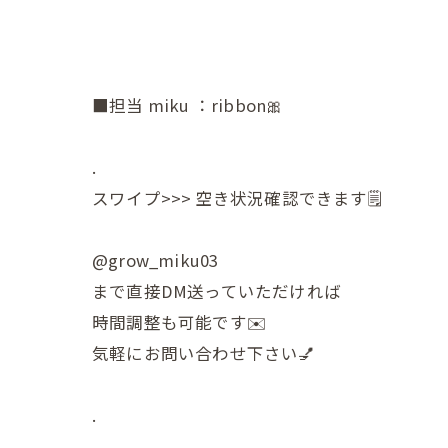
■担当 miku ：ribbon🎀
.
スワイプ>>> 空き状況確認できます🗒
@grow_miku03
まで直接DM送っていただければ
時間調整も可能です✉️
気軽にお問い合わせ下さい💅
.
﹏﹏﹏﹏﹏﹏﹏﹏﹏﹏﹏