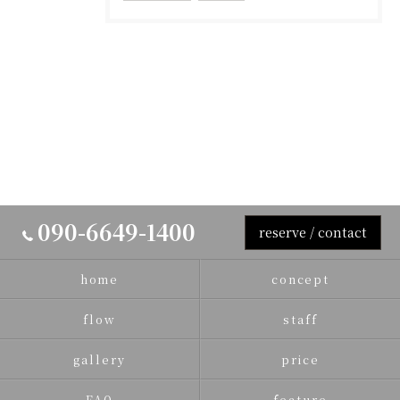
090-6649-1400
reserve / contact
home
concept
flow
staff
gallery
price
FAQ
feature