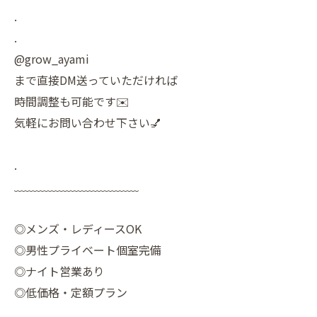
.
.
@grow_ayami
まで直接DM送っていただければ
時間調整も可能です✉️
気軽にお問い合わせ下さい💅
.
﹏﹏﹏﹏﹏﹏﹏﹏﹏﹏﹏
◎メンズ・レディースOK
◎男性プライベート個室完備
◎ナイト営業あり
◎低価格・定額プラン