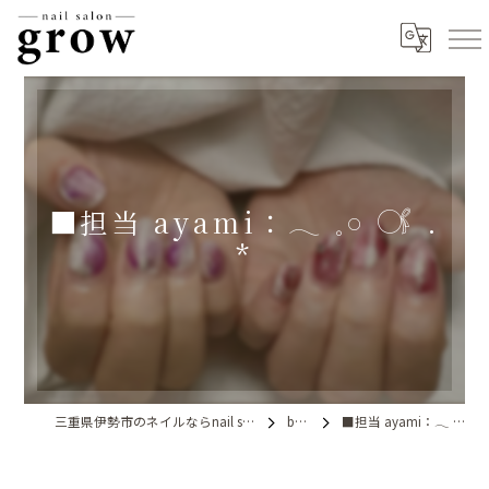
■担当 ayami：‪𓂃 𓈒𓏸 𓋜 .
*
三重県伊勢市のネイルならnail salon grow
blog
■担当 ayami：‪𓂃 𓈒𓏸 𓋜 . *