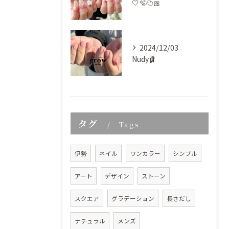
🤍🫧‪☁️🎀
2024/12/03
Nudy🩰
タグ
Tags
伊勢
ネイル
ワンカラー
シンプル
アート
デザイン
ストーン
スクエア
グラデーション
長さだし
ナチュラル
メンズ