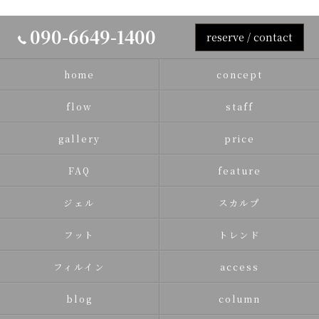
090-6649-1400
reserve / contact
home
concept
flow
staff
gallery
price
FAQ
feature
ジェル
スカルプ
フット
トレンド
フィルイン
access
blog
column