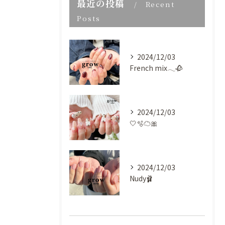
最近の投稿
Recent
Posts
2024/12/03
French mix𓂃🥀
2024/12/03
🤍🫧‪☁️🎀
2024/12/03
Nudy🩰