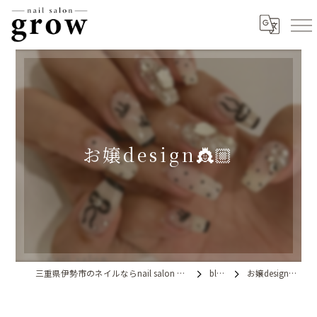
お嬢design👸🏼
三重県伊勢市のネイルならnail salon grow
blog
お嬢design👸🏼