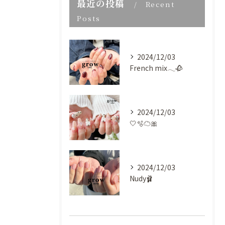
最近の投稿
Recent
Posts
2024/12/03
French mix𓂃🥀
2024/12/03
🤍🫧‪☁️🎀
2024/12/03
Nudy🩰