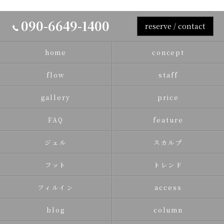
090-6649-1400
reserve / contact
home
concept
flow
staff
gallery
price
FAQ
feature
ジェル
スカルプ
フット
トレンド
フィルイン
access
blog
column