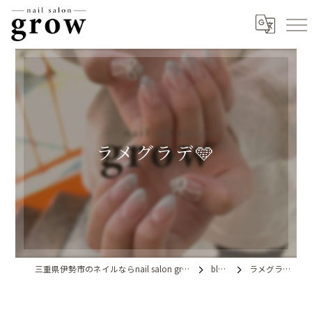
ラメグラデ🩵
三重県伊勢市のネイルならnail salon grow
blog
ラメグラデ🩵