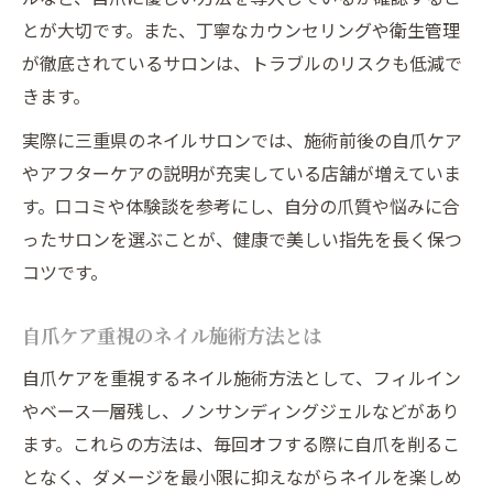
日常ケアで実現する美しいネイル維持術
とが大切です。また、丁寧なカウンセリングや衛生管理
定期的なネイルメンテナンスの重要性
が徹底されているサロンは、トラブルのリスクも低減で
ネイルダメージを防ぐホームケア方法
きます。
実際に三重県のネイルサロンでは、施術前後の自爪ケア
やアフターケアの説明が充実している店舗が増えていま
す。口コミや体験談を参考にし、自分の爪質や悩みに合
ったサロンを選ぶことが、健康で美しい指先を長く保つ
コツです。
自爪ケア重視のネイル施術方法とは
自爪ケアを重視するネイル施術方法として、フィルイン
やベース一層残し、ノンサンディングジェルなどがあり
ます。これらの方法は、毎回オフする際に自爪を削るこ
となく、ダメージを最小限に抑えながらネイルを楽しめ