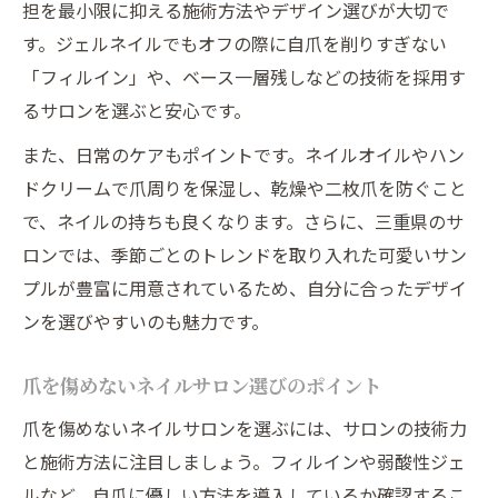
担を最小限に抑える施術方法やデザイン選びが大切で
長く通えるネイルサロンが大切にする信頼
す。ジェルネイルでもオフの際に自爪を削りすぎない
感
「フィルイン」や、ベース一層残しなどの技術を採用す
ネイルサロンの衛生管理と安全性について
るサロンを選ぶと安心です。
サロン選びで重視したいネイルケア体制
また、日常のケアもポイントです。ネイルオイルやハン
忙しい毎日に寄り添うおすすめのネイル術
ドクリームで爪周りを保湿し、乾燥や二枚爪を防ぐこと
忙しくても続く時短ネイルケアの工夫
で、ネイルの持ちも良くなります。さらに、三重県のサ
毎日に馴染む大人ネイルのデザイン提案
ロンでは、季節ごとのトレンドを取り入れた可愛いサン
プルが豊富に用意されているため、自分に合ったデザイ
ネイルで叶える日常に溶け込む指先美
ンを選びやすいのも魅力です。
忙しい女性におすすめのネイル選び方
簡単なのに美しいネイルケアのポイント
爪を傷めないネイルサロン選びのポイント
納得のいく美しい指先を維持するコツ
爪を傷めないネイルサロンを選ぶには、サロンの技術力
ネイルの美しさを長持ちさせる秘訣
と施術方法に注目しましょう。フィルインや弱酸性ジェ
自爪とネイルの両立で指先美をキープ
ルなど、自爪に優しい方法を導入しているか確認するこ