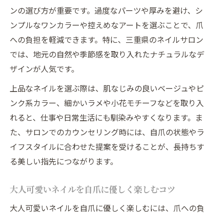
三重県で選ばれるネイルサロンの特徴
ンの選び方が重要です。過度なパーツや厚みを避け、シ
上品ネイルを楽しむための三重県サロン選
ンプルなワンカラーや控えめなアートを選ぶことで、爪
び
への負担を軽減できます。特に、三重県のネイルサロン
三重県のネイルが大人女性に支持される理
では、地元の自然や季節感を取り入れたナチュラルなデ
由
ザインが人気です。
指先を美しくするスイートネイルの魅力
上品なネイルを選ぶ際は、肌なじみの良いベージュやピ
スイートネイルで叶える指先の美しさ
ンク系カラー、細かいラメや小花モチーフなどを取り入
ネイルで見違える大人可愛い指先づくり
れると、仕事や日常生活にも馴染みやすくなります。ま
た、サロンでのカウンセリング時には、自爪の状態やラ
上品さと可愛さを両立するネイル技術
イフスタイルに合わせた提案を受けることが、長持ちす
スイートネイルの自爪を守る工夫とは
る美しい指先につながります。
指先から始まるネイルの自分磨き体験
安心して通えるネイルケアの秘密に迫る
大人可愛いネイルを自爪に優しく楽しむコツ
ネイルケアで安心できるサロン選びの基準
大人可愛いネイルを自爪に優しく楽しむには、爪への負
自爪を守るためのネイル施術のポイント