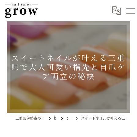
スイートネイルが叶える三重
県で大人可愛い指先と自爪ケ
ア両立の秘訣
三重県伊勢市のネイルならnail salon grow
blog
column
スイートネイルが叶える三重県で大人可愛い指先と自爪ケア両立の秘訣