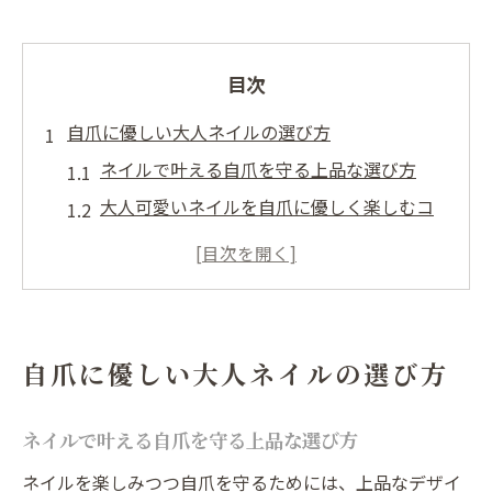
目次
自爪に優しい大人ネイルの選び方
ネイルで叶える自爪を守る上品な選び方
大人可愛いネイルを自爪に優しく楽しむコ
ツ
爪を傷めないネイルサロン選びのポイント
自爪ケア重視のネイル施術方法とは
上品ネイルと健康な爪を両立させる秘訣
自爪に優しい大人ネイルの選び方
三重県で叶う上品ネイル体験とは
三重県で体感できる上品なネイルの魅力
ネイルで叶える自爪を守る上品な選び方
ネイルで叶える三重県流大人可愛い体験
ネイルを楽しみつつ自爪を守るためには、上品なデザイ