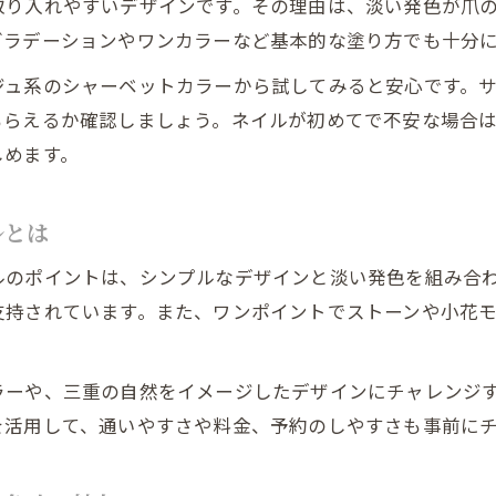
取り入れやすいデザインです。その理由は、淡い発色が爪
持ち込みデザイン対応のネイルサロンが人気の理由
グラデーションやワンカラーなど基本的な塗り方でも十分
初めてでも安心なネイルサロン探しの方法
ジュ系のシャーベットカラーから試してみると安心です。
デザイン再現性とコスパを重視した選び方
もらえるか確認しましょう。ネイルが初めてで不安な場合
予約前に確認したいネイルサロンのサービス内容
しめます。
安心してオーダーできるネイル活用術まとめ
ルとは
ネイルオーダー時に伝えるべきポイント一覧
初心者でも安心なシャーベットネイル注文法
ルのポイントは、シンプルなデザインと淡い発色を組み合
三重で失敗しないネイルアートのコツまとめ
支持されています。また、ワンポイントでストーンや小花
上品な指先を保つためのネイルケア習慣
サロン選びとネイルデザインの成功体験談
ラーや、三重の自然をイメージしたデザインにチャレンジ
を活用して、通いやすさや料金、予約のしやすさも事前に