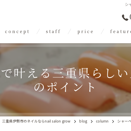
シ
concept
staff
price
featur
flow
gallery
FAQ
ジェル
スカルプ
ルで叶える三重県らしい
フット
のポイント
トレンド
フィルイン
三重県伊勢市のネイルならnail salon grow
blog
column
シャー