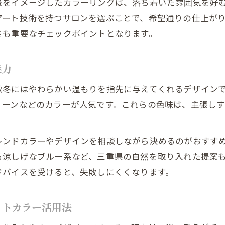
をイメージしたカラーリングは、落ち着いた雰囲気を好む
大人女性に似合うネイルのやわらか発色とは
アート技術を持つサロンを選ぶことで、希望通りの仕上が
三重で注目のシャーベットネイル最新トレンド
さも重要なチェックポイントとなります。
品よく見せるネイルカラーの選び方とポイント
ネイルサロンで失敗しないオーダー方法を解説
魅力
仕事にも馴染む上品シャーベットネイルの魅力
秋冬にはやわらかい温もりを指先に与えてくれるデザイン
三重で見つかる通いやすいネイルサロンの特徴
リーンなどのカラーが人気です。これらの色味は、主張し
通いやすさ重視のネイルサロンを選ぶポイント
三重で人気のネイルサロンに共通する魅力とは
レンドカラーやデザインを相談しながら決めるのがおすす
ネイル予約のしやすさと柔軟な対応力を比較
る涼しげなブルー系など、三重県の自然を取り入れた提案
プライベート感あふれるサロンの選び方ガイド
ドバイスを受けると、失敗しにくくなります。
ネイルサロン選びで安心感を得るチェック項目
ットカラー活用法
失敗しないネイルサロンの選び方徹底解説
ネイルサロン選びで後悔しないための重要ポイント