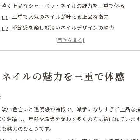
淡く上品なシャーベットネイルの魅力を三重で体感
三重で人気のネイルが叶える上品な指先
季節感を楽しむ淡いネイルデザインの魅力
ネイル初心者にもおすすめのシャーベットカラー活
日常使いしやすい三重のトレンドネイルとは
ネイルで表現する三重県らしい柔らかい色味の魅力
指先に季節感を添えるネイル選びのコツ
トネイルの魅力を三重で体感
ネイルで季節感を演出するデザイン選びのポイント
シャーベットカラーで指先にやわらかな印象をプラ
先
三重のネイルサロンで叶う旬なデザインの探し方
、淡い色合いと透明感が特徴で、派手になりすぎず上品な
普段使いにも映える上品ネイルの選び方
広く活躍し、年齢や職業を問わず多くの方に選ばれていま
季節ごとに楽しむシャーベットネイルのアレンジ術
とも魅力のひとつです。
柔らかな発色が演出する大人ネイルの新提案