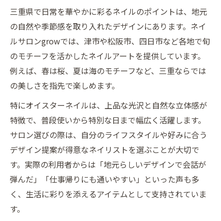
口コミで選ぶ三重県の信頼できるネイル店
三重県で日常を華やかに彩るネイルのポイントは、地元
松阪市のネイルで注目のデザイン傾向
の自然や季節感を取り入れたデザインにあります。ネイ
求人情報から見る三重ネイルサロンの特徴
ルサロンgrowでは、津市や松阪市、四日市など各地で旬
オイスターネイルが季節感を高める理由
のモチーフを活かしたネイルアートを提供しています。
例えば、春は桜、夏は海のモチーフなど、三重ならでは
ネイルで味わう三重の四季とオイスター
の美しさを指先で楽しめます。
オイスターネイルが人気になる季節の演出
三重県で選ばれる季節感重視のネイル術
特にオイスターネイルは、上品な光沢と自然な立体感が
特徴で、普段使いから特別な日まで幅広く活躍します。
津市や松阪のネイルサロン旬の提案とは
サロン選びの際は、自分のライフスタイルや好みに合う
デザイン性が光るオイスターネイルの魅力
デザイン提案が得意なネイリストを選ぶことが大切で
自分らしさ彩る三重ネイルの魅力発見
す。実際の利用者からは「地元らしいデザインで会話が
三重県で自分らしいネイルを叶える方法
弾んだ」「仕事帰りにも通いやすい」といった声も多
トレンドと個性を両立するネイル選び
く、生活に彩りを添えるアイテムとして支持されていま
四日市ネイルで見つける自分だけのデザイ
す。
ン