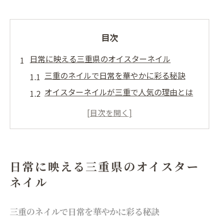
目次
日常に映える三重県のオイスターネイル
三重のネイルで日常を華やかに彩る秘訣
オイスターネイルが三重で人気の理由とは
ネイルで感じる三重県ならではの季節感
安いネイルサロンで叶える上品オイスター
三重県の自宅ネイルで流行を先取りする方
法
日常に映える三重県のオイスター
ネイル選びで失敗しない三重県のヒント
ネイル
三重でネイルサロンを選ぶ判断基準とは
安さと通いやすさを両立したネイル探し
三重のネイルで日常を華やかに彩る秘訣