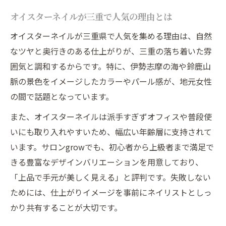
オイスターネイルが三重で人気の理由とは
口コミで広がる松阪市ネイルの魅力
自宅ネイルで個性を引き出すアイデア集
オイスターネイルが三重県で人気を集める理由は、自然
理想のネイルとの出会い方を徹底解説
なツヤと奥行きのある仕上がりが、三重の落ち着いた雰
囲気と調和するからです。特に、伊勢志摩の海や鈴鹿山
理想のネイルに出会う三重県での探し方
脈の景色をイメージしたカラーやパール感が、地元女性
ネイルサロンの選び方と予約のポイント
の間で話題となっています。
松阪や津で理想のネイルを実現するコツ
また、オイスターネイルは派手すぎずオフィスや普段使
安さと技術が両立する三重のネイルサロン
いにも取り入れやすいため、幅広い年齢層に支持されて
求人情報から見る優良ネイリストの条件
います。サロンgrowでも、初心者から上級者まで満足で
予約しやすい三重のネイルサロン活用法
きる豊富なデザインバリエーションを用意しており、
三重県でネイルサロンを効率よく予約する
「上品で手元が美しく見える」と評判です。失敗しない
方法
ためには、仕上がりイメージを事前にネイリストとしっ
ネットで簡単に予約できるネイルのメリッ
かり共有することが大切です。
ト