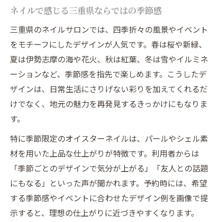
津市・松阪市で予約しやすいネイルサロン
ネイルで感じる三重県ならではの季節感
選び
三重県のネイルサロンでは、四季折々の風景やイベント
クーポン活用で賢くネイルを楽しむポイン
をモチーフにしたデザインが人気です。春は桜や新緑、
ト
夏は伊勢志摩の海や花火、秋は紅葉、冬は雪やイルミネ
急な予定でも安心な当日予約可能なネイル
ーションなど、季節感を指先で楽しめます。こうしたデ
店
ザインは、日常生活にさりげない彩りを加えてくれるだ
けでなく、地元の魅力を再発見するきっかけにもなりま
す。
特に季節限定のオイスターネイルは、パールやシェル素
材を用いた上品な仕上がりが特徴です。利用者からは
「季節ごとのデザインで気分が上がる」「友人との話題
にもなる」といった声が聞かれます。予約時には、希望
する季節感やイベントに合わせたデザイン例を画像で提
示すると、理想の仕上がりに近づきやすくなります。