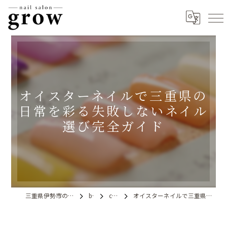
オイスターネイルで三重県の
日常を彩る失敗しないネイル
選び完全ガイド
三重県伊勢市のネイルならnail salon grow
blog
column
オイスターネイルで三重県の日常を彩る失敗しないネイル選び完全ガイド