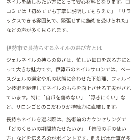
ネイルを楽しみたい方にとって安心材料となります。口
季節感を楽しむ伊勢市ジェルネイルの選び
コミでは「初めてでも丁寧に説明してもらえた」「リラ
方
ックスできる雰囲気で、緊張せずに施術を受けられた」
自爪を守る伊勢市のジェルネイル施術法
などの声が多く見られます。
フィルイン対応の伊勢市ネイルサロンの実
力
伊勢市で長持ちするネイルの選び方とは
自爪ケア重視の伊勢市ジェルネイル体験談
ジェルネイルの持ちの良さは、忙しい毎日を送る方にと
傷みにくいネイル施術を伊勢市で選ぶコツ
って大きな魅力です。伊勢市のネイルサロンでは、ベー
ネイル初心者も安心の伊勢市サロン選び
スジェルの選定や爪の状態に合わせた下処理、フィルイ
伊勢市ネイルのケアメニュー充実ポイント
ン技術を駆使してネイルのもちを向上させる工夫がされ
忙しい毎日に優しい伊勢市ネイルの選び方
ています。特に「自爪を傷めない」「浮きにくい」な
ど、サロンごとのこだわりが持続力に直結します。
時短施術が魅力の伊勢市ネイル事情
駐車場完備で通いやすい伊勢市ネイルサロ
長持ちネイルを選ぶ際は、施術前のカウンセリングで
ン
「どのくらいの期間持たせたいか」「普段の手の使い
方」などを伝えるのがポイントです。例えば水仕事が多
隙間時間に予約できる伊勢市ネイルの工夫