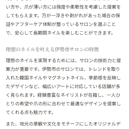
い方や、爪が薄い方には強度や柔軟性を考慮した提案を
仕事帰りにも便利な伊勢市ネイルサロン情
してもらえます。万が一浮きや剥がれがあった場合の保
報
証やアフターケア体制が整っているサロンを選ぶこと
子育て中にも安心の伊勢市ネイルサービス
で、安心して長期間ネイルを楽しむことができます。
初めてでも安心できる伊勢市ネイル体験
カウンセリングが丁寧な伊勢市ネイルサロ
理想のネイルを叶える伊勢市サロンの特徴
ン
理想のネイルを実現するためには、サロンの技術力と提
初回利用者に優しい伊勢市ネイル施術の流
案力が重要です。伊勢市のサロンでは、トレンドを取り
れ
入れた韓国ネイルやマグネットネイル、季節感を反映し
伊勢市で安心して試せるネイルデザイン
たデザインなど、幅広いアートに対応している店舗が多
口コミで評判の高い伊勢市ネイルサロンの
く見られます。経験豊富なネイリストが在籍し、一人ひ
特徴
とりの希望や爪の形に合わせて最適なデザインを提案し
ジェルネイル初心者が伊勢市で感じる安心
てくれる点も魅力です。
感
また、地元の景観や文化をモチーフにしたオリジナルデ