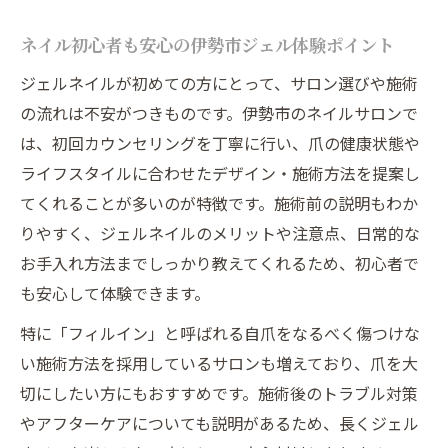
伊勢市で選ぶネイルサロンの比較ポイント
ネイル初心者も安心の伊勢市ジェル体験ポイント
通いやすい伊勢市ネイルのアクセス事情
ジェルネイルが初めての方にとって、サロン選びや施術
ジェルネイルが伊勢市で支持される理由
の流れは不安がつきものです。伊勢市のネイルサロンで
伊勢市のネイルサロン選びで押さえるコツ
は、初回カウンセリングを丁寧に行い、爪の健康状態や
ネイルの予約がしやすい伊勢市の特徴
ライフスタイルに合わせたデザイン・施術方法を提案し
日常に彩りを添える伊勢市ネイルの魅力
てくれることが多いのが特徴です。施術前の説明もわか
りやすく、ジェルネイルのメリットや注意点、日常的な
オフィスにも合う伊勢市ネイルデザイン特
お手入れ方法までしっかり教えてくれるため、初心者で
集
も安心して体験できます。
伊勢市で人気のトレンドネイルをチェック
ネイルで日常を明るくする伊勢市サロンの
特に「フィルイン」と呼ばれる自爪をなるべく傷つけな
魅力
い施術方法を採用しているサロンも増えており、爪を大
切にしたい方にもおすすめです。施術後のトラブル対策
伊勢市のネイルで自分らしさを表現する方
やアフターケアについても説明があるため、長くジェル
法