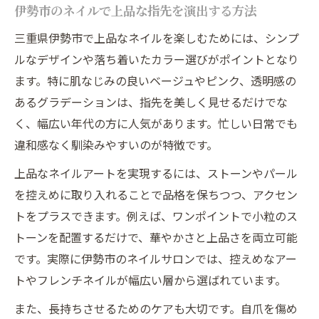
伊勢市のネイルで上品な指先を演出する方法
日常に寄り添うネイル選びの秘訣
三重県伊勢市で上品なネイルを楽しむためには、シンプ
毎日に映えるネイルデザインの選び方
ルなデザインや落ち着いたカラー選びがポイントとなり
忙しい日常でも楽しめるネイルの工夫
ます。特に肌なじみの良いベージュやピンク、透明感の
ネイルサロンを賢く選ぶチェックポイント
あるグラデーションは、指先を美しく見せるだけでな
伊勢市で日常使いに最適なネイルの特徴
く、幅広い年代の方に人気があります。忙しい日常でも
ネイルで気分を上げる日々の過ごし方
違和感なく馴染みやすいのが特徴です。
自爪を大切にしたネイル施術を探すなら
上品なネイルアートを実現するには、ストーンやパール
自爪にやさしいネイル施術の見極め方
を控えめに取り入れることで品格を保ちつつ、アクセン
傷みにくいネイルサロン選びのポイント
トをプラスできます。例えば、ワンポイントで小粒のス
フィルイン対応サロンのメリットとは
トーンを配置するだけで、華やかさと上品さを両立可能
です。実際に伊勢市のネイルサロンでは、控えめなアー
ネイルケア重視で選ぶ伊勢市サロン事情
トやフレンチネイルが幅広い層から選ばれています。
自爪派におすすめのネイルアートの工夫
また、長持ちさせるためのケアも大切です。自爪を傷め
忙しい女性へ贈る通いやすいネイル体験