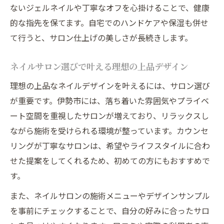
ないジェルネイルや丁寧なオフを心掛けることで、健康
通いやすさ重視のネイルサロン選び術
的な指先を保てます。自宅でのハンドケアや保湿も併せ
アクセス抜群な伊勢市のネイルサロン事情
て行うと、サロン仕上げの美しさが長続きします。
仕事帰りも立ち寄れるネイル体験の魅力
駐車場完備のサロンで安心のネイル時間
ネイルサロン選びで叶える理想の上品デザイン
忙しい女性に嬉しい予約の取りやすさとは
理想の上品なネイルデザインを叶えるには、サロン選び
仕事帰りにも癒やしのネイルアートを満喫
が重要です。伊勢市には、落ち着いた雰囲気やプライベ
仕事帰りに癒やされるネイルサロン活用術
ート空間を重視したサロンが増えており、リラックスし
遅い時間でも通えるネイルサロンの魅力
ながら施術を受けられる環境が整っています。カウンセ
リングが丁寧なサロンは、希望やライフスタイルに合わ
癒やし空間が魅力の伊勢市ネイルサロン
せた提案をしてくれるため、初めての方にもおすすめで
おしゃれとリラックスを両立する時間活用
す。
忙しい日々にこそ取り入れたい癒やしネイ
ル
また、ネイルサロンの施術メニューやデザインサンプル
を事前にチェックすることで、自分の好みに合ったサロ
トレンド感とケアを両立する選択とは