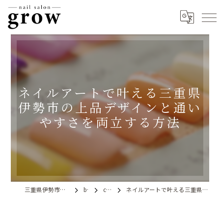
ネイルアートで叶える三重県
伊勢市の上品デザインと通い
やすさを両立する方法
三重県伊勢市のネイルならnail salon grow
blog
column
ネイルアートで叶える三重県伊勢市の上品デザインと通いやすさを両立する方法