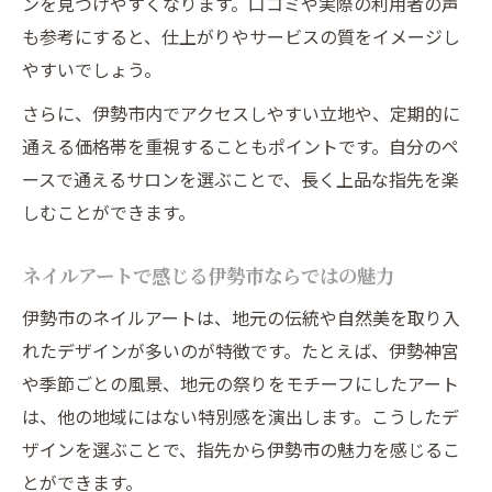
ンを見つけやすくなります。口コミや実際の利用者の声
流行とケアを両立するネイルアート選び
も参考にすると、仕上がりやサービスの質をイメージし
ネイルのトレンドを意識したデザイン術
やすいでしょう。
美しさと健康を守るネイルケアの最新情報
さらに、伊勢市内でアクセスしやすい立地や、定期的に
ダメージレス施術で楽しむ旬のネイル体験
通える価格帯を重視することもポイントです。自分のペ
トレンドネイルの選択肢とケアの重要性
ースで通えるサロンを選ぶことで、長く上品な指先を楽
しむことができます。
ネイルアートで感じる伊勢市ならではの魅力
伊勢市のネイルアートは、地元の伝統や自然美を取り入
れたデザインが多いのが特徴です。たとえば、伊勢神宮
や季節ごとの風景、地元の祭りをモチーフにしたアート
は、他の地域にはない特別感を演出します。こうしたデ
ザインを選ぶことで、指先から伊勢市の魅力を感じるこ
とができます。