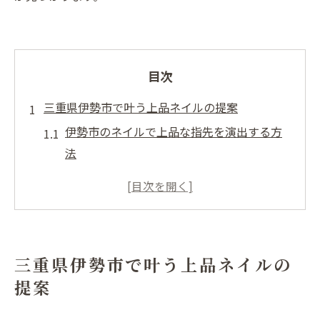
目次
三重県伊勢市で叶う上品ネイルの提案
伊勢市のネイルで上品な指先を演出する方
法
ネイルサロン選びで叶える理想の上品デザ
イン
ネイルアートで感じる伊勢市ならではの魅
力
三重県伊勢市で叶う上品ネイルの
トレンドと上質を両立するネイル提案のコ
提案
ツ
ネイル初心者でも安心なサロンの選び方