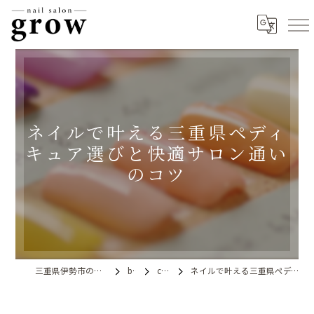
ネイルで叶える三重県ペディ
キュア選びと快適サロン通い
のコツ
三重県伊勢市のネイルならnail salon grow
blog
column
ネイルで叶える三重県ペディキュア選びと快適サロン通いのコツ