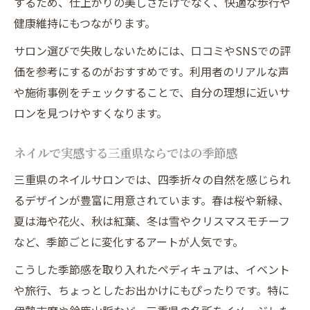
するため、仕上がりの美しさだけでなく、快適な歩行や
三重県ネイルで広がる自分らしいデザイン
健康維持にもつながります。
発見
暮らしに馴染むネイルサロンの見極め方
サロン選びで失敗しないためには、口コミやSNSでの評
価を参考にするのがおすすめです。利用者のリアルな声
三重県で生活に合うネイルサロンの選び方
や施術事例をチェックすることで、自分の理想に近いサ
ネイルサロンが暮らしに寄り添う三重県の
ロンを見つけやすくなります。
魅力
三重県で通いやすいネイルサロンの見極め
ネイルで実感する三重県ならではの季節感
術
三重県のネイルサロンでは、四季折々の自然を感じられ
忙しい毎日にぴったりな三重県のネイルサ
るデザインが豊富に用意されています。春は桜や新緑、
ロン
夏は海や花火、秋は紅葉、冬は雪やクリスマスモチーフ
ネイルが日常に馴染む三重県サロンの特徴
など、季節ごとに変化するアートが人気です。
長持ちペディキュアのための三重県サロン活用
こうした季節感を取り入れたペディキュアは、イベント
術
や旅行、ちょっとしたお出かけにもぴったりです。特に
三重県のネイルサロンでペディキュア長持