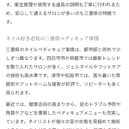
ツ
す。衛生管理や使用する道具の説明も丁寧に行われるた
ネイル初心者にも優しい三重県のサロン見
め、安心して通えるサロンが多いのも三重県の特徴で
分け術
す。
口コミ活用で選ぶ三重県のネイルサロン実
ネイル好き必見の三重県ペディキュア事情
践法
自分らしさ広がる三重県のペディキュア提案
三重県のネイルペディキュア事情は、都市部と郊外で少
三重県で個性を活かすペディキュアネイル
しずつ異なります。四日市市や鈴鹿市では最新トレンド
術
を取り入れたサロンが多く、ジェルネイルやフットケア
の技術も高水準です。津市や松阪市では、落ち着いた雰
自分らしいネイルデザインを三重県で楽し
囲気やアットホームな接客が好評で、リピーターも多く
む方法
見られます。
三重県のネイルで叶えるオリジナルペディ
キュア
最近では、健康志向の高まりから、足のトラブル予防や
角質ケアなどを重視したペディキュアメニューも充実し
季節ごとに楽しめる三重県のペディキュア
ています。ネイリストが個々の足の状態を見極めて施術
提案