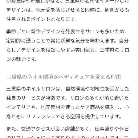
伊勢志摩や鈴鹿山脈など、三重県の名所をイメージした
ちの秘訣
デザインは、地元愛を感じさせると同時に、周囲からも
ネイルを長持ちさせる三重県サロンの選び
注目されるポイントとなります。
方
季節ごとに新作デザインを発表するサロンも多いため、
三重県のプロが教えるペディキュア持続術
定期的に通うことで常に新鮮な気分を味わえます。自分
ネイルケアで差がつく三重県サロン活用法
らしいデザインを相談しやすい雰囲気も、三重県のサロ
三重県で叶う持ちの良いペディキュア体験
ンの魅力です。
三重県のネイル環境がペディキュアを変える理由
三重県のネイルサロンは、自然環境や地域性を活かした
独自のサービスが特徴です。サロンの多くが落ち着いた
インテリアや、地元素材を使ったケア商品を導入し、心
身ともにリフレッシュできる空間を提供しています。
また、交通アクセスが良い店舗が多く、仕事帰りや休日
のリフレッシュに立ち寄りやすいのもメリットです。三