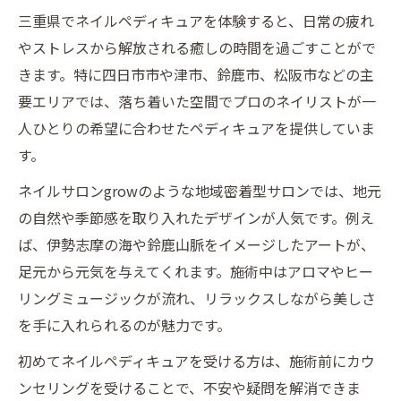
三重県で理想のネイルを見つけるための選
三重県でネイルペディキュアを体験すると、日常の疲れ
び方
やストレスから解放される癒しの時間を過ごすことがで
ネイル選びを三重県で失敗しないためのチ
きます。特に四日市市や津市、鈴鹿市、松阪市などの主
ェック点
要エリアでは、落ち着いた空間でプロのネイリストが一
三重県でネイルにこだわる人が重視するポ
人ひとりの希望に合わせたペディキュアを提供していま
イント
す。
経験者が語る三重県でのネイル選びの極意
ネイルサロンgrowのような地域密着型サロンでは、地元
自分に合うネイルを三重県で探す方法とは
の自然や季節感を取り入れたデザインが人気です。例え
サロン選びで失敗しないためのネイル術
ば、伊勢志摩の海や鈴鹿山脈をイメージしたアートが、
三重県で後悔しないネイルサロン選びの基
足元から元気を与えてくれます。施術中はアロマやヒー
準
リングミュージックが流れ、リラックスしながら美しさ
ネイルサロン選びで重要なポイント三重県
を手に入れられるのが魅力です。
版
初めてネイルペディキュアを受ける方は、施術前にカウ
三重県のネイルサロンで満足度を高めるコ
ンセリングを受けることで、不安や疑問を解消できま