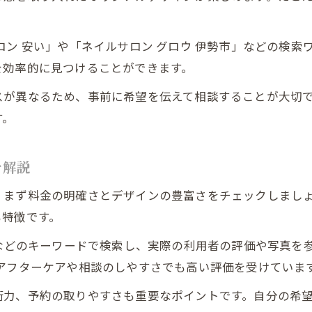
トレンドネイルと定番デザインの違いを知る
人気のネイルサロンが選ばれる理由に注目
ロン 安い」や「ネイルサロン グロウ 伊勢市」などの検
地元で流行するネイルアートの傾向と選び方
を効率的に見つけることができます。
伊勢市で支持されるネイルの魅力を分析
スが異なるため、事前に希望を伝えて相談することが大切
納得の料金で楽しむネイルアートのコツ
す。
コスパ重視で選ぶネイルアートのポイント
ネイルの料金を抑えつつ満足度を高める方法
を解説
賢く予約するためのネイル費用の見積もり術
、まず料金の明確さとデザインの豊富さをチェックしまし
自分に合ったメニュー選びで無駄なくネイル
も特徴です。
料金に納得して選ぶネイルアートの楽しみ方
」などのキーワードで検索し、実際の利用者の評価や写真を
アフターケアや相談のしやすさでも高い評価を受けていま
術力、予約の取りやすさも重要なポイントです。自分の希