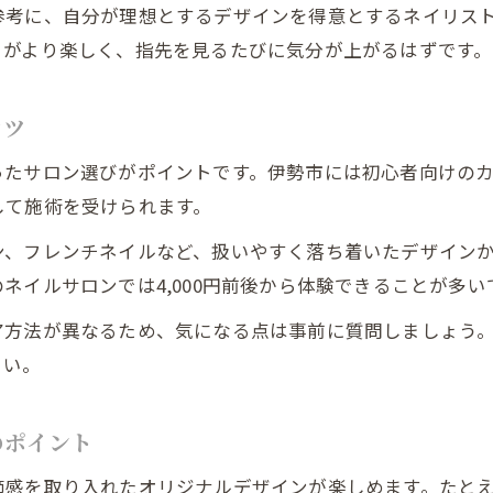
参考に、自分が理想とするデザインを得意とするネイリス
季節感を活かしたネイルアートの楽しみ方
日がより楽しく、指先を見るたびに気分が上がるはずです。
伊勢市の四季を感じるネイルアートの魅力
イベントや行事に合わせたネイルの選び方
コツ
旬のネイルデザインを伊勢市で取り入れるコツ
ったサロン選びがポイントです。伊勢市には初心者向けの
自分らしいデザインならアートネイルがおすすめ
して施術を受けられます。
アートネイルで自分らしさを表現するアイデア
ン、フレンチネイルなど、扱いやすく落ち着いたデザイン
伊勢市で叶える個性的なアートネイルの魅力
ネイルサロンでは4,000円前後から体験できることが多い
ネイルアートの種類と選び方をしっかり解説
ア方法が異なるため、気になる点は事前に質問しましょう
アートネイルとは何か意味や特徴を紹介
さい。
自分だけのネイルデザインを作るポイント
伊勢市で人気のネイルとは何が違うのか解説
のポイント
伊勢市の人気ネイルデザインの特徴を解説
節感を取り入れたオリジナルデザインが楽しめます。たと