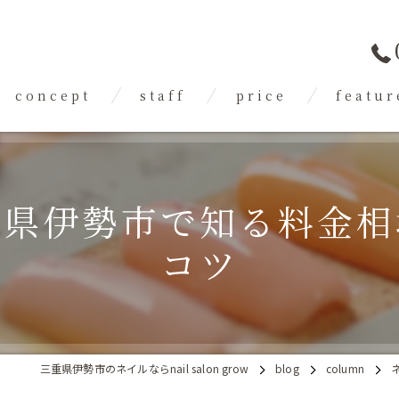
concept
staff
price
featur
flow
gallery
FAQ
ジェル
スカルプ
重県伊勢市で知る料金相
フット
コツ
トレンド
フィルイン
三重県伊勢市のネイルならnail salon grow
blog
column