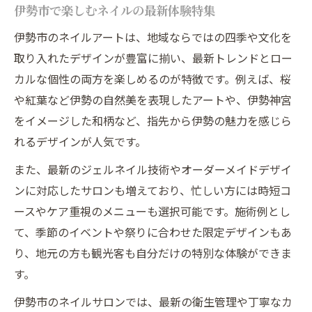
ネイルも手軽に時短で楽しむ伊勢市の工夫
伊勢市で楽しむネイルの最新体験特集
伊勢市で見つかる時短ネイルとその魅力
伊勢市のネイルアートは、地域ならではの四季や文化を
忙しくても叶う伊勢市の時短ネイル体験
取り入れたデザインが豊富に揃い、最新トレンドとロー
韓国風デザインも選べる伊勢の注目ネイル事情
カルな個性の両方を楽しめるのが特徴です。例えば、桜
や紅葉など伊勢の自然美を表現したアートや、伊勢神宮
伊勢市で出会う韓国風ネイルデザイン特集
をイメージした和柄など、指先から伊勢の魅力を感じら
韓国ネイルが人気の伊勢市サロンの秘密
れるデザインが人気です。
トレンド感抜群の伊勢市韓国風ネイル事情
また、最新のジェルネイル技術やオーダーメイドデザイ
伊勢市で叶える韓国風ネイルアート体験
ンに対応したサロンも増えており、忙しい方には時短コ
韓国ネイル好き必見の伊勢市ネイル情報
ースやケア重視のメニューも選択可能です。施術例とし
高コスパを求めるなら伊勢市ネイル選びが鍵
て、季節のイベントや祭りに合わせた限定デザインもあ
伊勢市ネイルで叶える高コスパの選び方
り、地元の方も観光客も自分だけの特別な体験ができま
コスパ重視派におすすめ伊勢市ネイル術
す。
伊勢市ネイルサロンで賢く節約する方法
伊勢市のネイルサロンでは、最新の衛生管理や丁寧なカ