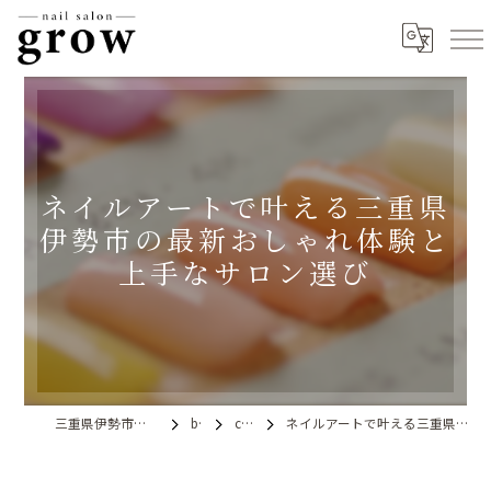
ネイルアートで叶える三重県
伊勢市の最新おしゃれ体験と
上手なサロン選び
三重県伊勢市のネイルならnail salon grow
blog
column
ネイルアートで叶える三重県伊勢市の最新おしゃれ体験と上手なサロン選び