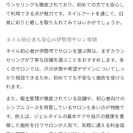
高品質で安い伊勢市ネイルの秘密とは
ウンセリングも徹底されており、初めての方でも安心し
伊勢市でコスパ抜群ネイルを見つけるコツ
て利用できる点が魅力です。ネイルアートを通じて、日
自爪を守る伊勢市のネイルアートのポイント
常に彩りと癒しを取り入れてみてはいかがでしょうか。
伊勢市で自爪を守るネイルアート実践法
ネイル初心者も安心の伊勢市サロン事情
ネイルと自爪ケアが両立する伊勢市サロン
ネイル初心者が伊勢市でサロンを選ぶ際は、まずカウン
伊勢市ネイルで健康な自爪を保つポイント
セリングが丁寧な店舗を選ぶことをおすすめします。多
自爪を傷めない伊勢市ネイルの選び方
くのサロンでは、爪の状態や希望デザインについてしっ
美しい自爪を育てる伊勢市ネイルアート術
かり相談できるため、初めてでも不安なく施術を受けら
伊勢市ネイルアートで指先が変わる瞬間を体感
れます。
伊勢市ネイルアートが叶える指先の変化
また、衛生管理が徹底されている店舗や、初心者向けの
ネイルで実感する伊勢市の美しい指先体験
シンプルコースを用意しているサロンも多いのが特徴で
伊勢市のサロンで感じるネイルの新しい魅
す。例えば、ジェルネイルの基本ケアや自爪の健康を重
力
視した施術を行うサロンが人気で、気軽に通える料金設
指先が輝く伊勢市ネイルアートの瞬間