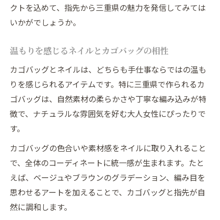
毎日使いたくなるネイルデザインの秘訣
クトを込めて、指先から三重県の魅力を発信してみては
カゴバッグとネイルの調和が生む心地よさ
いかがでしょうか。
指先に三重のナチュラルな風合いを纏う
温もりを感じるネイルとカゴバッグの相性
三重県の素材感をネイルで演出する方法
カゴバッグとネイルは、どちらも手仕事ならではの温も
ナチュラルな風合いを指先に宿すネイル術
りを感じられるアイテムです。特に三重県で作られるカ
カゴバッグネイルで自然美を楽しむポイン
ゴバッグは、自然素材の柔らかさや丁寧な編み込みが特
ト
徴で、ナチュラルな雰囲気を好む大人女性にぴったりで
三重県の自然を感じるネイルデザインの魅
す。
力
カゴバッグの色合いや素材感をネイルに取り入れること
指先から始まるナチュラルライフのすすめ
で、全体のコーディネートに統一感が生まれます。たと
大人時間を彩るカゴバッグネイルの楽しみ方
えば、ベージュやブラウンのグラデーション、編み目を
カゴバッグネイルで大人の時間を上質に演
思わせるアートを加えることで、カゴバッグと指先が自
出
然に調和します。
自分らしいネイルで余裕ある大人時間を満