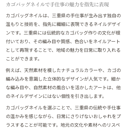
カゴバッグネイルで手仕事の魅力を指先に表現
三重県の涼しさをネイルデザインに取り入
カゴバッグネイルは、三重県の手仕事が生み出す独自の
れる方法
温もりと技術を、指先に繊細に表現できるネイルデザイ
カゴバッグネイルで夏の爽やかさを楽しむ
ンです。三重県には伝統的なカゴバッグ作りの文化が根
秘訣
付いており、その編み目や質感、色合いをネイルアート
涼やかなネイルが叶える大人のおしゃれ
として再現することで、地域の魅力を日常に取り入れる
三重県発ネイルで夏の日常を新鮮に彩る
ことができます。
カゴバッグネイルで夏らしいライフスタイ
例えば、天然素材を模したナチュラルカラーや、カゴの
ルを提案
編み込みを意識した立体的なデザインが人気です。細か
暮らしに馴染むカゴバッグネイルの魅力紹介
な編み目や、自然素材の風合いを活かしたアートは、他
カゴバッグネイルが日常に溶け込む理由と
のネイルデザインにはない個性を引き出します。
は
カゴバッグネイルを選ぶことで、三重県の伝統や手仕事
暮らしを彩るネイルの工夫とポイント
の温かみを感じながら、日常にさりげないおしゃれをプ
カゴバッグネイルで叶える自然体の美しさ
ラスすることが可能です。地元の文化や素材へのリスペ