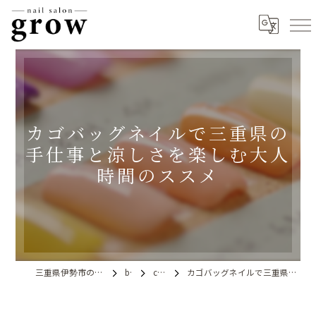
カゴバッグネイルで三重県の
手仕事と涼しさを楽しむ大人
時間のススメ
三重県伊勢市のネイルならnail salon grow
blog
column
カゴバッグネイルで三重県の手仕事と涼しさを楽しむ大人時間のススメ