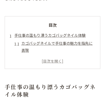
目次
手仕事の温もり漂うカゴバッグネイル体験
カゴバッグネイルで手仕事の魅力を指先に
表現
温もりを感じるネイルとカゴバッグの相性
カゴバッグネイルが生むナチュラルな暮ら
しの提案
手仕事の温かみをネイルで楽しむコツと工
手仕事の温もり漂うカゴバッグネ
夫
イル体験
カゴバッグネイルで大人時間を豊かに演出
三重県発の涼やかなネイルで夏気分を満喫