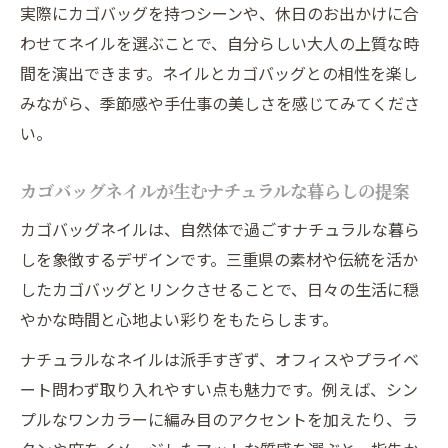
実際にカゴバッグを持つシーンや、休日のお出かけに合
喫
わせてネイルを選ぶことで、自分らしい大人の上質な時
カゴバッグネイルがもたらす癒しと豊かさ
間を演出できます。ネイルとカゴバッグとの相性を楽し
大人女性におすすめのカゴバッグネイル活
みながら、季節感や手仕事の美しさを感じてみてくださ
用法
い。
三重県らしいネイルで日常を特別な瞬間に
自分らしさを叶える三重県流ネイルデザイン
カゴバッグネイルが生むナチュラルな暮らしの提案
三重県流ネイルで自分らしさを表現するコ
カゴバッグネイルは、自然体で過ごすナチュラルな暮ら
ツ
しを象徴するデザインです。三重県の素材や伝統を活か
カゴバッグネイルが引き出す個性と魅力
したカゴバッグとリンクさせることで、日々の生活に穏
自分らしいネイルで毎日に彩りをプラス
やかな時間と心地よい彩りをもたらします。
三重県の手仕事を活かしたネイルデザイン
ナチュラルなネイルは派手すぎず、オフィスやプライベ
例
ート問わず取り入れやすい点も魅力です。例えば、シン
カゴバッグネイルで感じる自分だけの特別
プルなワンカラーに編み目のアクセントを加えたり、ラ
感